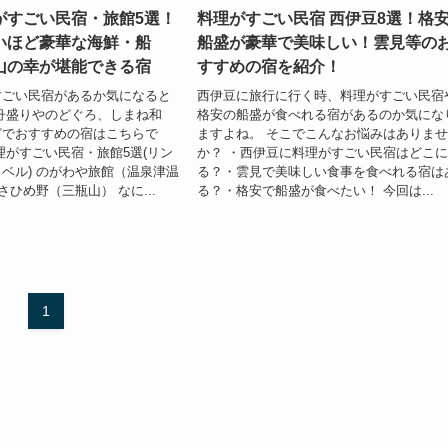
がすごい民宿・旅館5選！
料理がすごい民宿 西伊豆8選！格
いほど豪華な海鮮・船
船盛が豪華で美味しい！雲見等の
山の幸が堪能できる宿
すすめの宿を紹介！
すごい民宿があるか気になると
西伊豆に旅行に行く時、料理がすごい民宿
舟盛りやのどぐろ、しまね和
格安の船盛が食べれる宿があるのか気にな
どでおすすめの宿はこちらで
ますよね。 そこでこんなお悩みはありま
理がすごい民宿・旅館5選(リン
か？ ・西伊豆に料理がすごい民宿はどこ
ベル) のがわや旅館（温泉津温
る？・雲見で美味しい食事を食べれる宿は
さひめ野（三瓶山） なに...
る？・格安で船盛が食べたい！ 今回は...
1