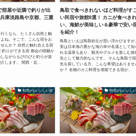
で部屋や近隣で釣りが出
鳥取で食べきれないほど料理がす
！兵庫淡路島や京都、三重
い民宿や旅館8選！ カニが食べき
い、海鮮が美味しい＆豪華で安い
を紹介！
に行くなら、たくさん自然と触
すよね。そこで、こんな宿をお
鳥取といえば鳥取砂丘が思い浮かびますが
せんか？ 自然と触れ合える宿
実は日本海の豊かな海の幸や名湯として知
 釣りができる宿 都会の喧騒か
れる温泉もあり、観光やグルメを楽しむ旅
泊しながらもびのびと釣りが楽
先として魅力的なんです。 そんな鳥取で
介します。 関西・近...
先を探している方、こんな希望はありませ
か？ 名物のカニ料理を堪能できる宿が...
料理がおいいしい宿
料理がおいいし