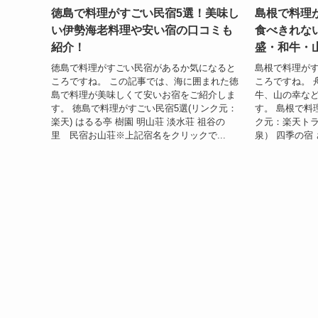
徳島で料理がすごい民宿5選！美味し
島根で料理
い伊勢海老料理や安い宿の口コミも
食べきれな
紹介！
盛・和牛・
徳島で料理がすごい民宿があるか気になると
島根で料理が
ころですね。 この記事では、海に囲まれた徳
ころですね。 
島で料理が美味しくて安いお宿をご紹介しま
牛、山の幸な
す。 徳島で料理がすごい民宿5選(リンク元：
す。 島根で料
楽天) はるる亭 樹園 明山荘 淡水荘 祖谷の
ク元：楽天トラ
里 民宿お山荘※上記宿名をクリックで...
泉） 四季の宿 