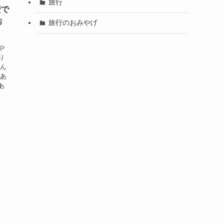
旅行
安で
お
旅行のおみやげ
や
り
せん
にあ
あ