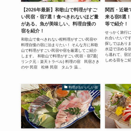
【2026年最新】和歌山で料理がすご
関西・近畿
い民宿・宿7選！食べきれないほど量
来る宿8選
がある、魚が美味しい、料理自慢の
等で紹介！
宿を紹介！
せっかく旅行
れ合いたいで
和歌山で食べきれない程料理がすごい民宿や
探しではありま
料理自慢の宿に泊まりたい！ そんな方に和歌
水辺で涼める宿
山で料理がすごい民宿や宿を厳選してご紹介
ら逃れて、宿
します。 和歌山で料理がすごい民宿・宿7選(
しめる宿をご紹
リンク元：楽天トラベル) 料理の宿 民宿さき
のや 民宿 松林 民宿 タムラ 温...
料理がおいいしい宿